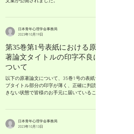
文集が公開されました。
日本青年心理学会事務局
2023年10月19日
第35巻第1号表紙における原
著論文タイトルの印字不良に
ついて
以下の原著論文について、35巻1号の表紙サ
ブタイトル部分の印字が薄く、正確に判読で
きない状態で皆様のお手元に届いていること
が判明しました。正しくは以下のとおりとな
っております。詳細はこちら 増田 千景・若
松 養亮：重要な学業試験の失敗後の対処行
動に及ぼす影響の検討—達成関連...
日本青年心理学会事務局
2023年10月13日