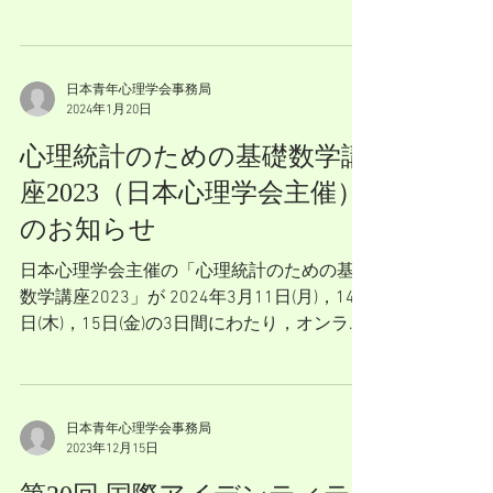
した無料のサマースクールが開催されます。
青年研究・アイデンティティ研究の第一線で
活躍されている先生から，ご自身の研究につ
いて直接アドバイスをもらうこ...
日本青年心理学会事務局
2024年1月20日
心理統計のための基礎数学講
座2023（日本心理学会主催）
のお知らせ
日本心理学会主催の「心理統計のための基礎
数学講座2023」が 2024年3月11日(月)，14
日(木)，15日(金)の3日間にわたり，オンライ
ンにて開催されます。 参加申込期間は，1月
22日(月)正午から3月8日(金)23時55分で
す。...
日本青年心理学会事務局
2023年12月15日