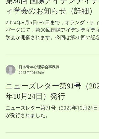
第30回 国際アイデンティテ
ィ学会のお知らせ（詳細）
2024年6月5日〜7日まで，オランダ・ティル
バーグにて，第30回国際アイデンティティ
学会が開催されます。今回は第30回の記念
大会であることから，たくさんの記念企画が
用意されています。若手対象の企画もありま
すので，初めての国際学会に最適です。院生
対象の無料のワークショップも...
日本青年心理学会事務局
2023年10月24日
ニューズレター第91号（2023
年10月24日）発行
ニューズレター第91号（2023年10月24日）
が発行されました。