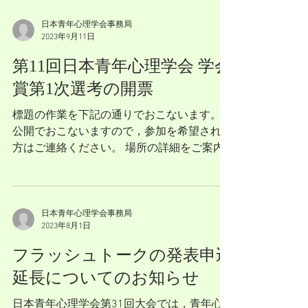
快適な街だそうです。...
日本青年心理学会事務局
2023年9月11日
第11回日本青年心理学会 学会
賞第1次選考の開票
標題の作業を下記の通りでおこないます。
公開でおこないますので，参加を希望される
方はご連絡ください。 場所の詳細をご案内
いたします。 日 時：2023年9月16日
（土）15:00～ 場 所：日本心理学会 対面ポ
スター会場（休憩室） 連絡先：事務局長
三好昭子 ...
日本青年心理学会事務局
2023年8月1日
フラッシュトークの発表申込
延長についてのお知らせ
日本青年心理学会第31回大会では，青年心