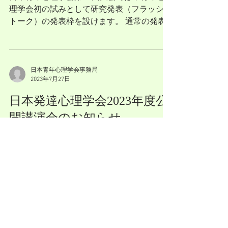
理学会初の試みとして研究発表（フラッシュ
トーク）の発表枠を設けます。 通常の発表
よりも短い時間，少ないスライド枚数で，ご
自身の研究について発表いただく機会です。
こちらは研究委員会が主催する企画ですが，
通常の発表と同様に，大会での公式...
日本青年心理学会事務局
2023年7月27日
日本発達心理学会2023年度公
開講演会のお知らせ
日本発達心理学会では、2023年度の公開講
演会を下記の要領で開催いたします。 講師
は、Anna Freud National Centre for Children
and Families/ University College London...
日本青年心理学会事務局
2023年7月14日