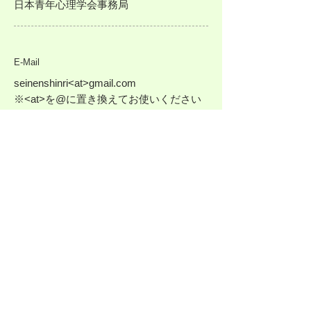
日本青年心理学会事務局
E-Mail
seinenshinri<at>gmail.com
※<at>を@に置き換えてお使いください
会費等
振込先
郵便振替：00940-6-273417
加入者名：日本青年心理学会
（他金融機関からの振込用口座番号：〇
九九（ゼロキュウキュウ）店（099）当座
0273417）