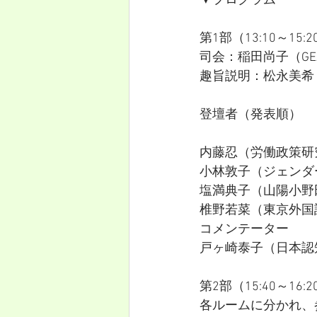
▼プログラム
第1部（13:10～15
司会：稲田尚子（G
趣旨説明：松永美希
登壇者（発表順）
内藤忍（労働政策研
小林敦子（ジェンダ
塩満典子（山陽小野
椎野若菜（東京外国語
コメンテーター
戸ヶ崎泰子（日本認
第2部（15:40～1
各ルームに分かれ、