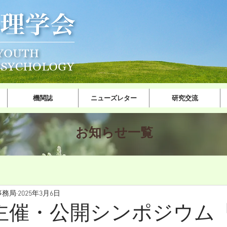
機関誌
ニューズレター
研究交流
​お知ら​せ一覧
事務局
2025年3月6日
SS主催・公開シンポジウム