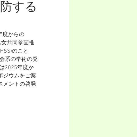
防する
年度からの
男女共同参画推
：GEAHSS)のこと
会系の学術の発
2025年度か
ポジウムをご案
スメントの啓発