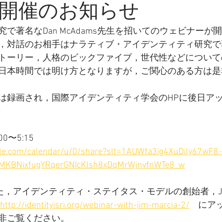
開催のお知らせ
で著名なDan McAdams先生を招いてのウェビナーが
対話のお相手はナラティブ・アイデンティティ研究で著名なJ
トーリー，人格のビックファイブ，世代性などについて
日本時間では明け方となりますが，ご関心のある方は是
は録画され，国際アイデンティティ学会のHPに後日ア
g）
0〜5:15
ogle.com/calendar/u/0/share?slt=1AUWfa3ig4XuDily67wF8-
MKBNixfugYRqerGNIcKlsh8xDqMrWjnvfnWTe8_w
た，アイデンティティ・ステイタス・モデルの創始者，James
http://identityisri.org/webinar-with-jim-marcia-2/
　にア
非ご覧ください。