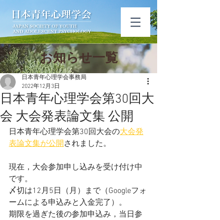
​お知ら​せ一覧
日本青年心理学会事務局
2022年12月3日
日本青年心理学会第30回大
会 大会発表論文集 公開
日本青年心理学会第30回大会の
大会発
表論文集が公開
されました。
現在，大会参加申し込みを受け付け中
です。
〆切は12月5日（月）まで（Googleフォ
ームによる申込みと入金完了）。
期限を過ぎた後の参加申込み，当日参