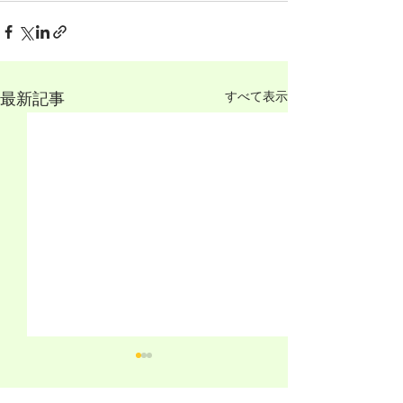
すべて表示
最新記事
日本青年心理学会第34回
日本青年心理学会
大会の第3号通信が発行さ
大会の第2号通