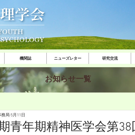
機関誌
ニューズレター
研究交流
​お知ら​せ一覧
事務局
5月11日
期青年期精神医学会第38