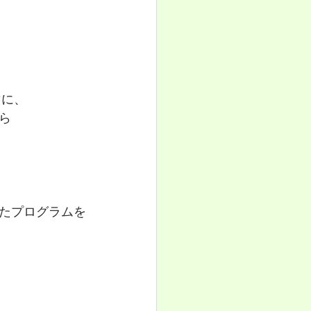
、
マに、
ら
たプログラムを