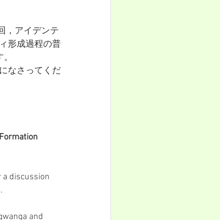
１回，アイデンテ
ィ形成過程の普
す。
になさってくだ
 Formation 
 a discussion 
.
ugwanga and 