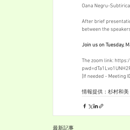
Oana Negru-Subtirica
After brief presentat
between the speakers
Join us on Tuesday, M
The zoom link: 
https:
pwd=dTa1Lvo1UNH2
[If needed - Meeting 
情報提供：杉村和美（国
最新記事