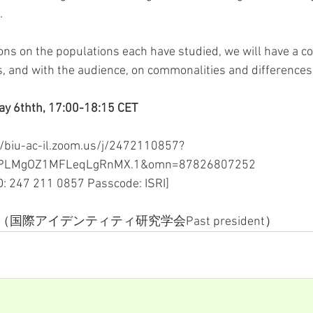
.
ions on the populations each have studied, we will have a c
, and with the audience, on commonalities and differences
ay 6thth, 17:00-18:15 CET
//biu-ac-il.zoom.us/j/2472110857?
PLMgOZ1MFLeqLgRnMX.1&omn=87826807252
ID: 247 211 0857 Passcode: ISRI]
際アイデンティティ研究学会Past president）