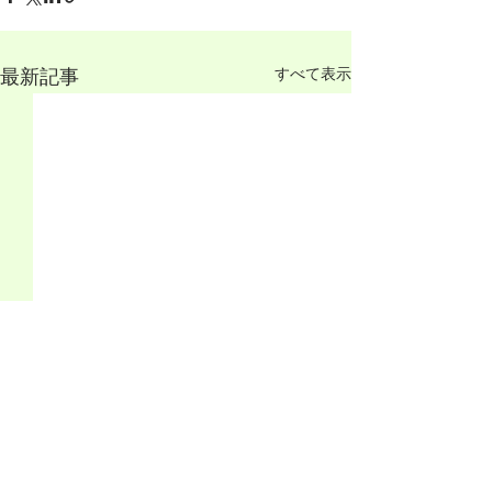
すべて表示
最新記事
日本青年心理学会第34回
日本青年心理学会
大会の第3号通信が発行さ
大会の第2号通
れました
れました
日本青年心理学会第34回大会
日本青年心理学会
コメント