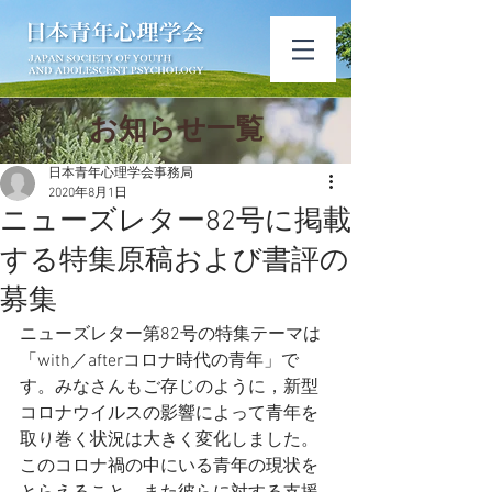
​お知ら​せ一覧
日本青年心理学会事務局
2020年8月1日
ニューズレター82号に掲載
する特集原稿および書評の
募集
ニューズレター第82号の特集テーマは
「with／afterコロナ時代の青年」で
す。みなさんもご存じのように，新型
コロナウイルスの影響によって青年を
取り巻く状況は大きく変化しました。
このコロナ禍の中にいる青年の現状を