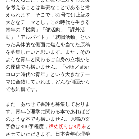
とらえること，また彼らに対する支援
を考えることは重要なことであると考
えられます。そこで，82号では上記を
大きなテーマとし，この時代を生きる
青年の「授業」「部活動」「課外活
動」「アルバイト」「就職活動」とい
った具体的な側面に焦点を当てた原稿
を募集したいと思います。また，その
ような青年と関わるご自身の立場から
の原稿でも構いません。「with／after
コロナ時代の青年」という大きなテー
マに合致していれば，どんな側面から
でも結構です。
また，あわせて書評も募集しておりま
す。青年心理学に関わる本であればど
のような本でも構いません。原稿の文
字数は800字程度，
締め切りは8月末
と
させていただきます。日本青年心理学