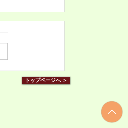
青年心理学会第34回大会
2号通信が発行されまし
青年心理学会第34回大会の
号通信が発行されました。 学
ebサイトも随時更新されます
ご確認ください。
トップページへ ＞