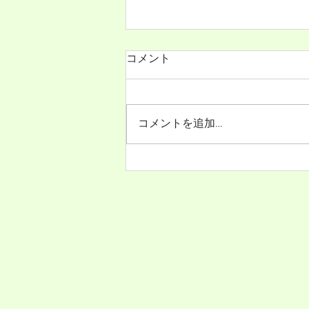
ニューズレター第99号（2026
コメント
年7月25日）発行
ニューズレター第99号（2026年7
月25日）が発行されました。
コメントを追加…