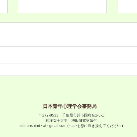
日本青年心理学会第34回大会
日本
の第3号通信が発行されまし
の第
た
た
日本青年心理学会第34回大会の
日本
第3号通信が発行されました。 学
第2
会Webサイトも随時更新されます
会W
のでご確認ください。
ので
日本青年心理学会事務局
〒272-8533 千葉県市川市国府台2-3-1
和洋女子大学 池田研究室気付
seinenshinri <at> gmail.com ( <at>を@に置き換えてください )